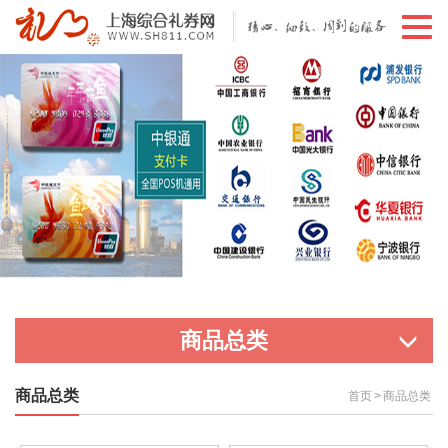
切
换
导
航
商品总类
商品总类
首页
>
商品总类