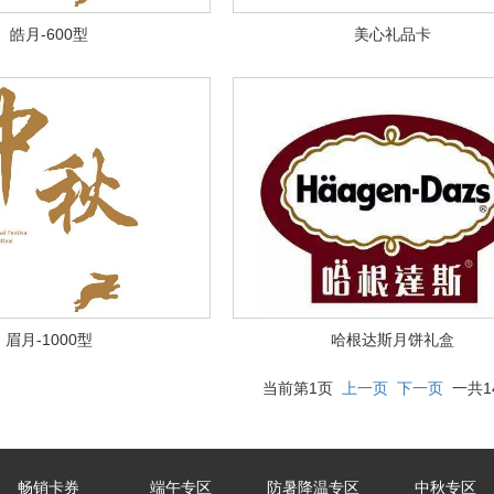
皓月-600型
美心礼品卡
眉月-1000型
哈根达斯月饼礼盒
当前第1页
上一页
下一页
一共1
畅销卡券
端午专区
防暑降温专区
中秋专区