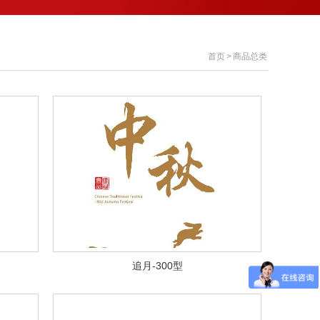
首页
>
商品总类
追月-300型