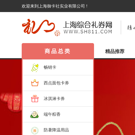
欢迎来到上海御卡社实业有限公司 !
商品总类
精品推荐
畅销卡
西点面包卡券
冰淇淋卡券
端午粽香
防暑降温用品