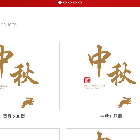
1
2
3
4
5
RODUCTS
圆月-200型
中秋礼品册