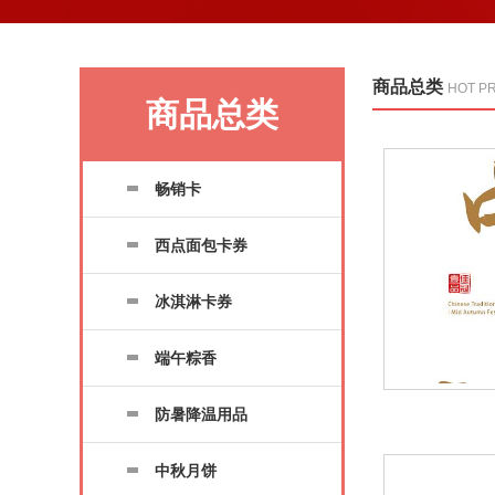
商品总类
HOT P
商品总类
畅销卡
西点面包卡券
冰淇淋卡券
端午粽香
防暑降温用品
中秋月饼