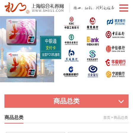
切
换
导
航
商品总类
商品总类
首页
>
商品总类