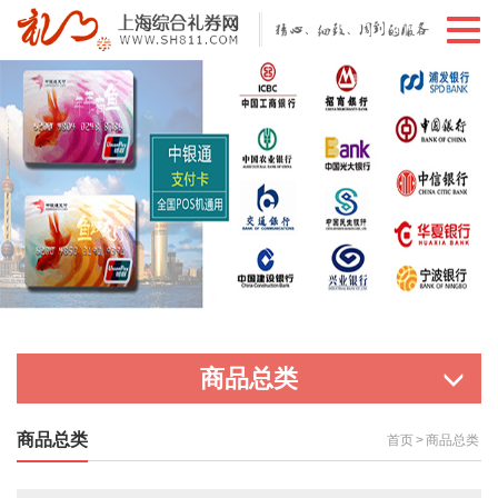
切
换
导
航
商品总类
商品总类
首页
>
商品总类