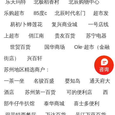
乐天玛特 北极稻香村 北辰购物中心
乐购超市 85度c 北辰时代名门 超市发
易初/卜蜂莲花 复兴商业城 一号店线
上超市 俏江南 贵友百货 苏宁电器
世贸百货 国华商场 Ole·超市（金融
街店） 兴百轩
苏州地区精选商户：
一茶一坐 名骏百盛 婴知岛 通天府大
酒店 苏州第一百货 可的便利店 西
部牛仔牛扒馆 泰华商城 喜士多便利
巴菲特西餐厅 万达百货 吴江万亚百货