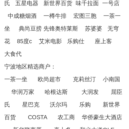
氏 五星电器 新世界百货 味千拉面 一号店
中成糖烟酒 一樽牛排 宏图三胞 一茶一
坐 典尚豆捞 先锋奥特莱斯 苏婆婆 无穹
花 85度c 艾米电影 乐购仕 座上客
大食代
宁波地区精选商户：
一茶一坐 欧尚超市 克莉丝汀 小南国
华润万家 哈根达斯 大润发 屈臣
氏 星巴克 沃尔玛 乐购 新世界
百货 COSTA 农工商 华侨豪生大酒店