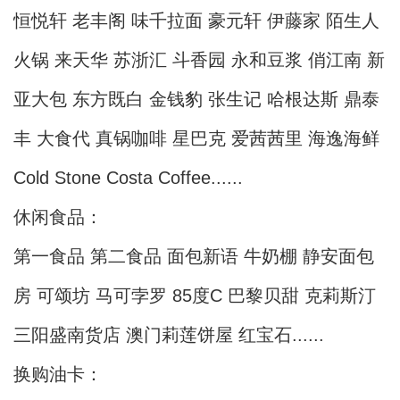
恒悦轩 老丰阁 味千拉面 豪元轩 伊藤家 陌生人
火锅 来天华 苏浙汇 斗香园 永和豆浆 俏江南 新
亚大包 东方既白 金钱豹 张生记 哈根达斯 鼎泰
丰 大食代 真锅咖啡 星巴克 爱茜茜里 海逸海鲜
Cold Stone Costa Coffee......
休闲食品：
第一食品 第二食品 面包新语 牛奶棚 静安面包
房 可颂坊 马可孛罗 85度C 巴黎贝甜 克莉斯汀
三阳盛南货店 澳门莉莲饼屋 红宝石......
换购油卡：