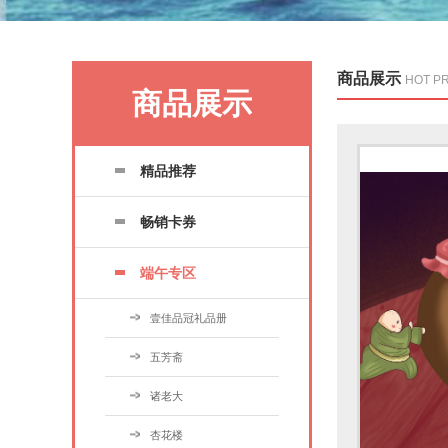
商品展示
HOT P
商品展示
精品推荐
畅销卡券
端午专区
壹佳品冠礼品册
五芳斋
诸老大
杏花楼