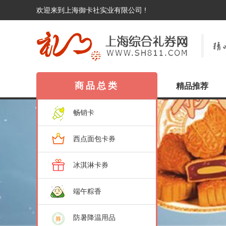
欢迎来到上海御卡社实业有限公司 !
商品总类
精品推荐
畅销卡
西点面包卡券
冰淇淋卡券
端午粽香
防暑降温用品