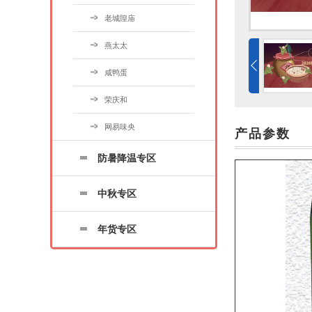
老城隍庙
燕太太
咸鸭蛋
荣庆和
网易味央
产品参数
防暑降温专区
中秋专区
年货专区