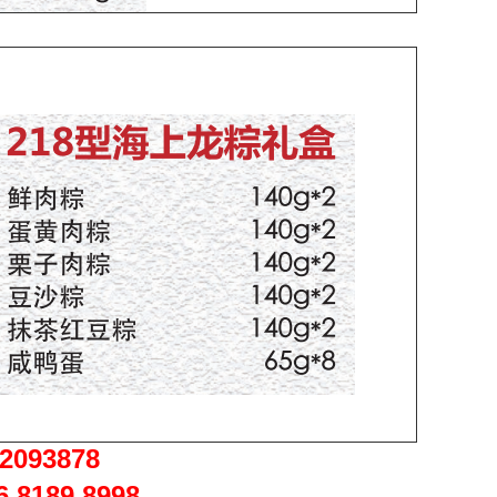
878
8998