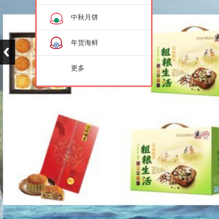
中秋月饼
年货海鲜
更多