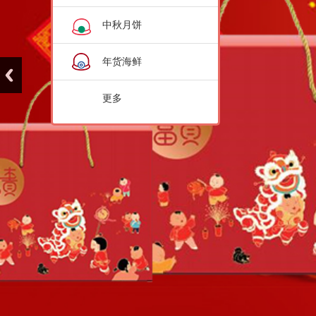
中秋月饼
年货海鲜
更多