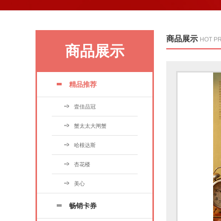
商品展示
HOT P
商品展示
精品推荐
壹佳品冠
蟹太太大闸蟹
哈根达斯
杏花楼
美心
畅销卡券