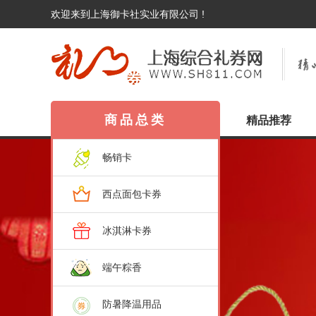
欢迎来到上海御卡社实业有限公司 !
商品总类
精品推荐
畅销卡
西点面包卡券
冰淇淋卡券
端午粽香
防暑降温用品