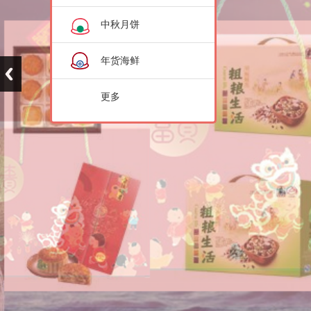
中秋月饼
年货海鲜
更多