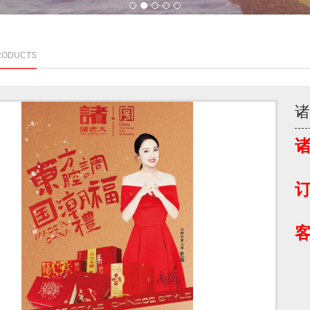
1
2
3
4
5
RODUCTS
诸
订
客