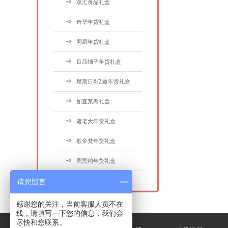
双汇食品礼盒
奇华年货礼盒
网易年货礼盒
良品铺子年货礼盒
星期日&亿道年货礼盒
如宜菜肴礼盒
诸老大年货礼盒
歌帝梵年货礼盒
周黑鸭年货礼盒
请您留言
COSTA年货礼盒
感谢您的关注，当前客服人员不在
线，请填写一下您的信息，我们会
尽快和您联系。