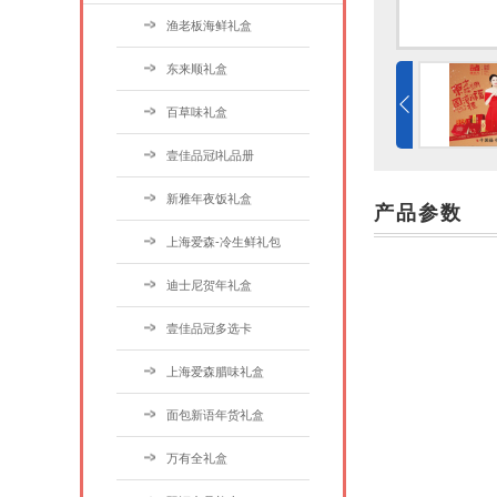
渔老板海鲜礼盒
东来顺礼盒
百草味礼盒
壹佳品冠l礼品册
新雅年夜饭礼盒
产品参数
上海爱森-冷生鲜礼包
迪士尼贺年礼盒
壹佳品冠多选卡
上海爱森腊味礼盒
面包新语年货礼盒
万有全礼盒