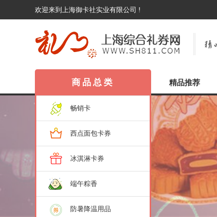
欢迎来到上海御卡社实业有限公司 !
商品总类
精品推荐
畅销卡
西点面包卡券
冰淇淋卡券
端午粽香
防暑降温用品