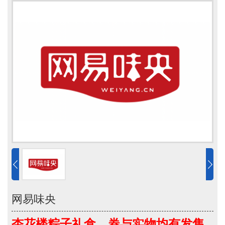
网易味央
杏花楼粽子礼盒，券与实物均有发售