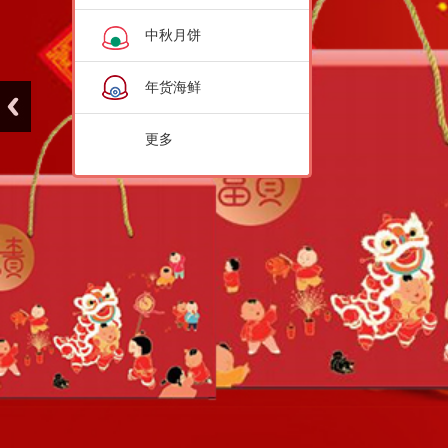
中秋月饼
年货海鲜
更多