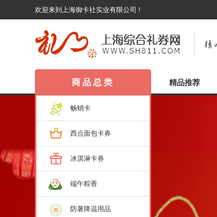
欢迎来到上海御卡社实业有限公司 !
商品总类
精品推荐
畅销卡
西点面包卡券
冰淇淋卡券
端午粽香
防暑降温用品