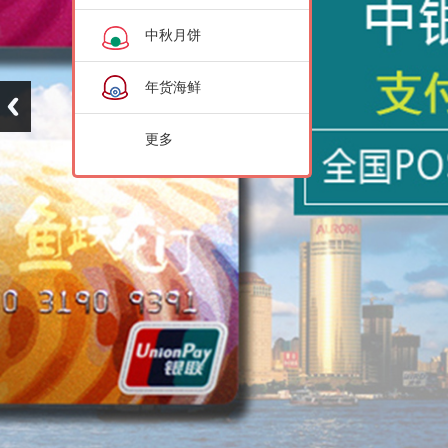
中秋月饼
年货海鲜
更多