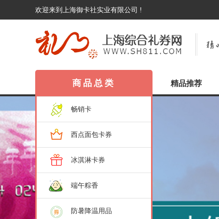
欢迎来到上海御卡社实业有限公司 !
商品总类
精品推荐
畅销卡
西点面包卡券
冰淇淋卡券
端午粽香
防暑降温用品