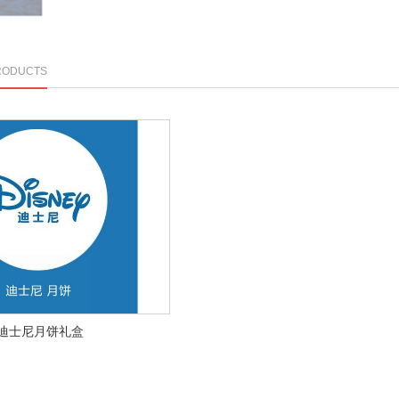
1
2
3
4
5
RODUCTS
迪士尼月饼礼盒