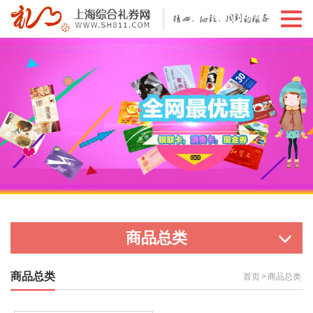
切
换
导
航
商品总类
商品总类
首页
>
商品总类