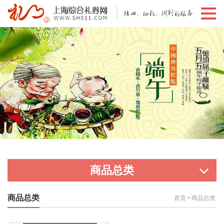
切
换
导
航
商品总类
商品总类
首页
>
商品总类