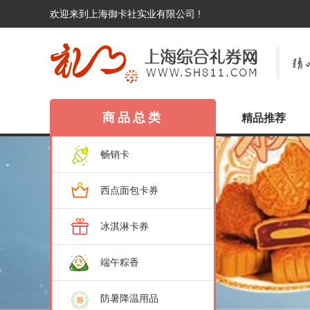
欢迎来到上海御卡社实业有限公司 !
商品总类
精品推荐
畅销卡
西点面包卡券
冰淇淋卡券
端午粽香
防暑降温用品