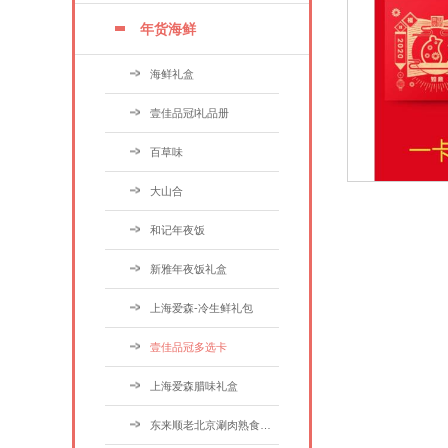
年货海鲜
海鲜礼盒
壹佳品冠l礼品册
百草味
大山合
和记年夜饭
新雅年夜饭礼盒
上海爱森-冷生鲜礼包
壹佳品冠多选卡
上海爱森腊味礼盒
东来顺老北京涮肉熟食礼盒