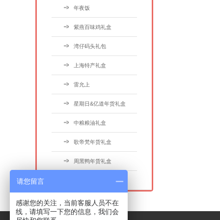
年夜饭
紫燕百味鸡礼盒
湾仔码头礼包
上海特产礼盒
雷允上
星期日&亿道年货礼盒
中粮粮油礼盒
歌帝梵年货礼盒
周黑鸭年货礼盒
请您留言
COSTA年货礼盒
感谢您的关注，当前客服人员不在
线，请填写一下您的信息，我们会