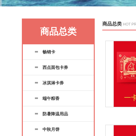
商品总类
HOT P
商品总类
畅销卡
西点面包卡券
冰淇淋卡券
端午粽香
防暑降温用品
中秋月饼