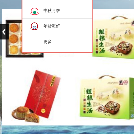
中秋月饼
年货海鲜
更多