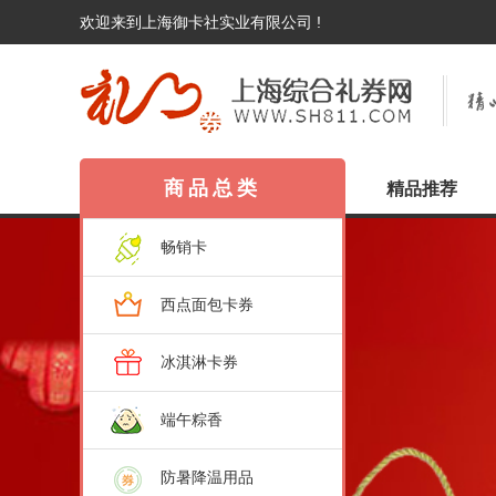
欢迎来到上海御卡社实业有限公司 !
商品总类
精品推荐
畅销卡
西点面包卡券
冰淇淋卡券
端午粽香
防暑降温用品