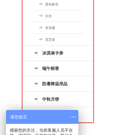
面包新语
新雅
杏花楼
宜芝多
冰淇淋卡券
端午粽香
防暑降温用品
中秋月饼
年货海鲜
请您留言
感谢您的关注，当前客服人员不在