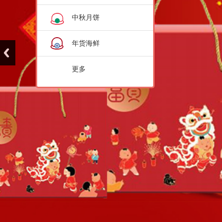
中秋月饼
年货海鲜
更多