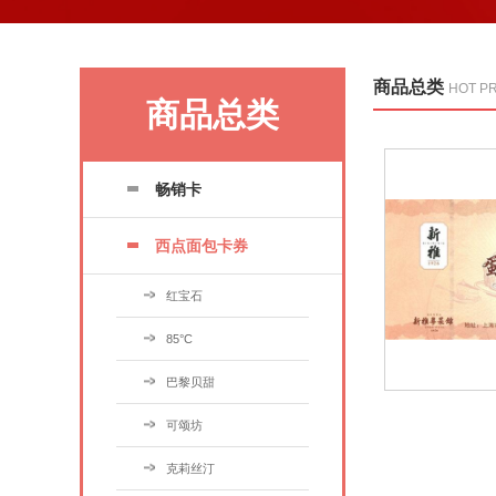
商品总类
HOT P
商品总类
畅销卡
西点面包卡券
红宝石
85°C
巴黎贝甜
可颂坊
克莉丝汀