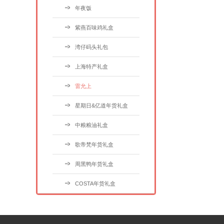
年夜饭
紫燕百味鸡礼盒
湾仔码头礼包
上海特产礼盒
雷允上
星期日&亿道年货礼盒
中粮粮油礼盒
歌帝梵年货礼盒
周黑鸭年货礼盒
COSTA年货礼盒