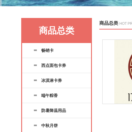
商品总类
HOT P
商品总类
畅销卡
西点面包卡券
冰淇淋卡券
端午粽香
防暑降温用品
中秋月饼