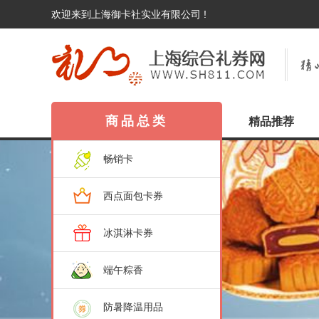
欢迎来到上海御卡社实业有限公司 !
商品总类
精品推荐
畅销卡
西点面包卡券
冰淇淋卡券
端午粽香
防暑降温用品