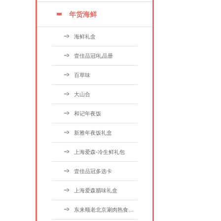
年货海鲜
海鲜礼盒
壹佳品冠l礼品册
百草味
大山合
和记年夜饭
新雅年夜饭礼盒
上海爱森-冷生鲜礼包
壹佳品冠多选卡
上海爱森腊味礼盒
东来顺老北京涮肉熟食礼盒