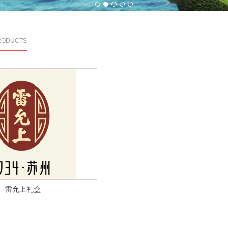
1
2
3
4
5
RODUCTS
雷允上礼盒