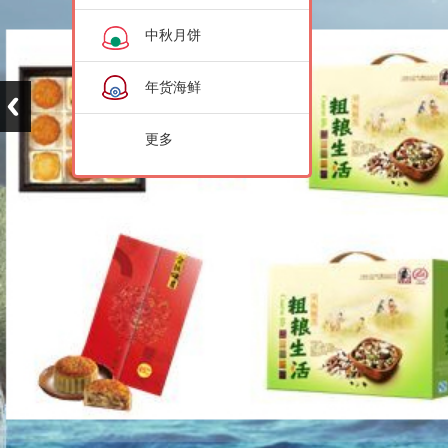
中秋月饼
年货海鲜
更多