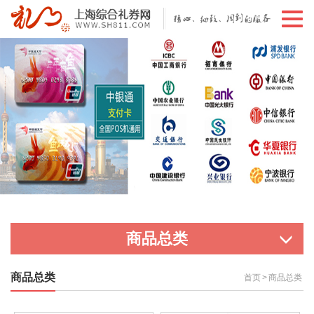
切
换
导
航
商品总类
商品总类
首页
>
商品总类