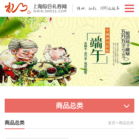
切
换
导
航
商品总类
商品总类
首页
>
商品总类