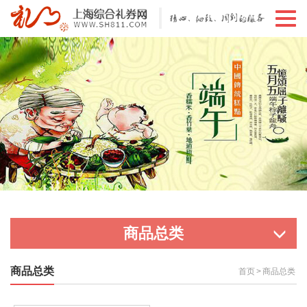
切
换
导
航
商品总类
商品总类
首页
>
商品总类