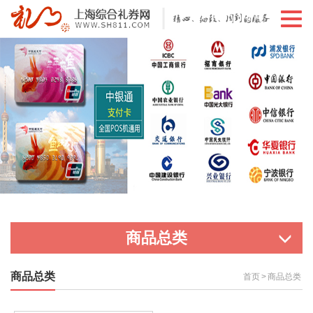
切
换
导
航
商品总类
商品总类
首页
>
商品总类