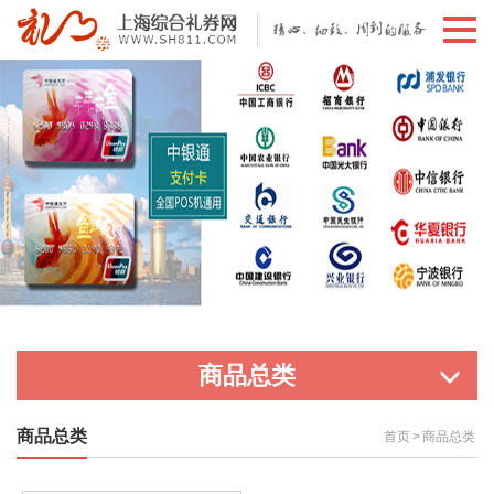
切
换
导
航
商品总类
商品总类
首页
>
商品总类