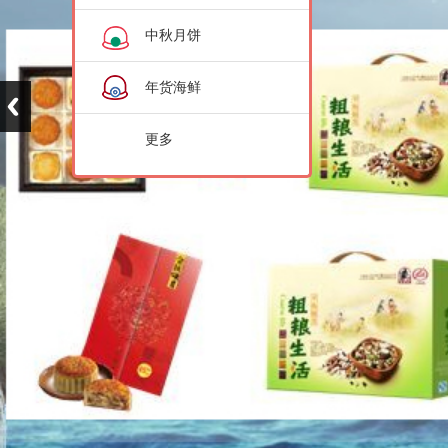
中秋月饼
年货海鲜
更多