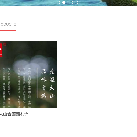
1
2
3
4
5
RODUCTS
大山合菌菇礼盒