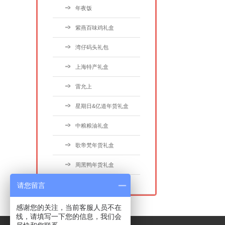
年夜饭
紫燕百味鸡礼盒
湾仔码头礼包
上海特产礼盒
雷允上
星期日&亿道年货礼盒
中粮粮油礼盒
歌帝梵年货礼盒
周黑鸭年货礼盒
请您留言
COSTA年货礼盒
感谢您的关注，当前客服人员不在
线，请填写一下您的信息，我们会