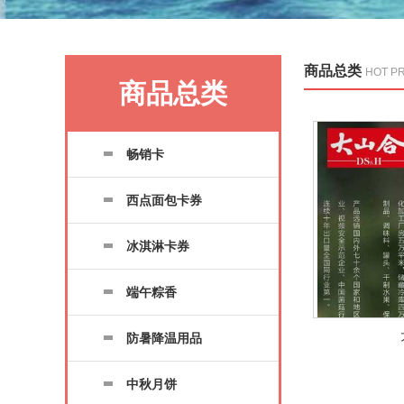
商品总类
HOT P
商品总类
畅销卡
西点面包卡券
冰淇淋卡券
端午粽香
防暑降温用品
中秋月饼