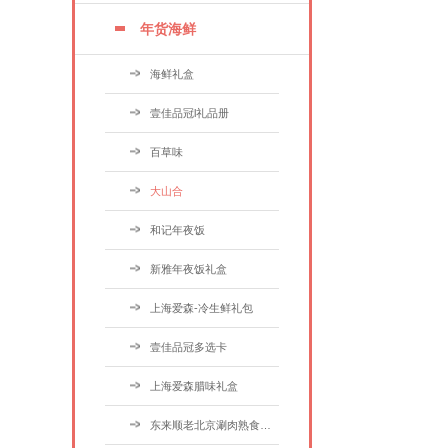
年货海鲜
海鲜礼盒
壹佳品冠l礼品册
百草味
大山合
和记年夜饭
新雅年夜饭礼盒
上海爱森-冷生鲜礼包
壹佳品冠多选卡
上海爱森腊味礼盒
东来顺老北京涮肉熟食礼盒