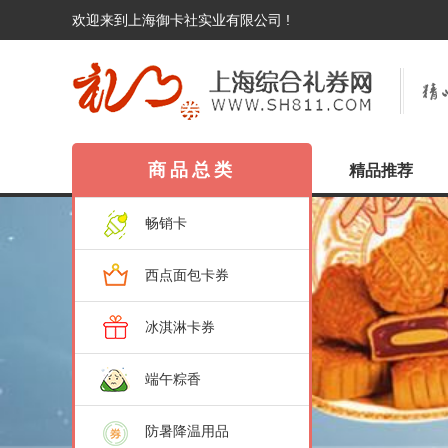
欢迎来到上海御卡社实业有限公司 !
商品总类
精品推荐
畅销卡
西点面包卡券
冰淇淋卡券
端午粽香
防暑降温用品